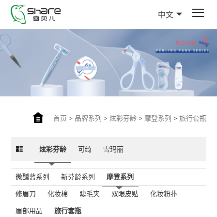
中文
首页
>
品牌系列
>
炫彩芬龄
>
摩登系列
>
旅行套瓶
炫彩芬龄
可绮
雪玛丽
微醺蓝系列
新芬龄系列
摩登系列
修眉刀
化妆棉
睫毛夹
双眼皮贴
化妆粉扑
眉部用品
旅行套瓶