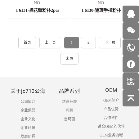
NO.
NO.
F6131-棉花糖粉扑2pcs
F6130-遮瑕手指粉扑
首页
上一页
1
2
下一页
末页
OEM
关于jc710公海
品牌系列
OEM简介
公司简介
炫彩芬龄
产品优势
企业荣誉
可绮
合作伙伴
企业文化
雪玛丽
适合OEM的伙伴
企业环境
OEM业务流程
发展历程