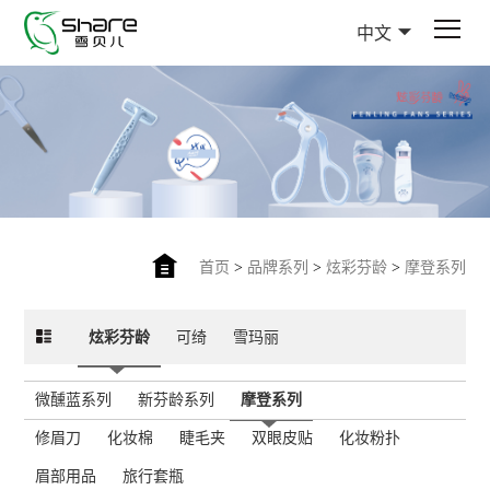
中文
首页
>
品牌系列
>
炫彩芬龄
>
摩登系列
炫彩芬龄
可绮
雪玛丽
微醺蓝系列
新芬龄系列
摩登系列
修眉刀
化妆棉
睫毛夹
双眼皮贴
化妆粉扑
眉部用品
旅行套瓶