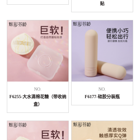
贴
NO.
NO.
F6255-大水滴棉花糖（带收纳
F6177-硅胶分装瓶
盒）