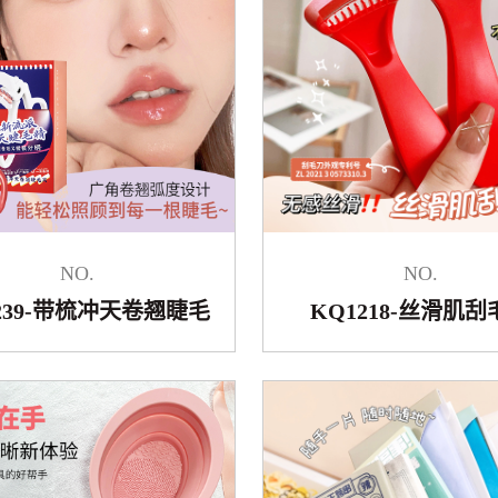
NO.
NO.
239-带梳冲天卷翘睫毛
KQ1218-丝滑肌刮