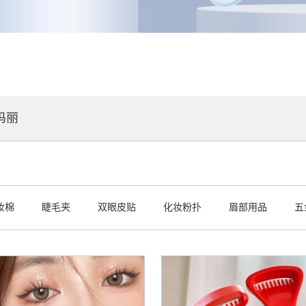
玛丽
妆棉
睫毛夹
双眼皮贴
化妆粉扑
眉部用品
五