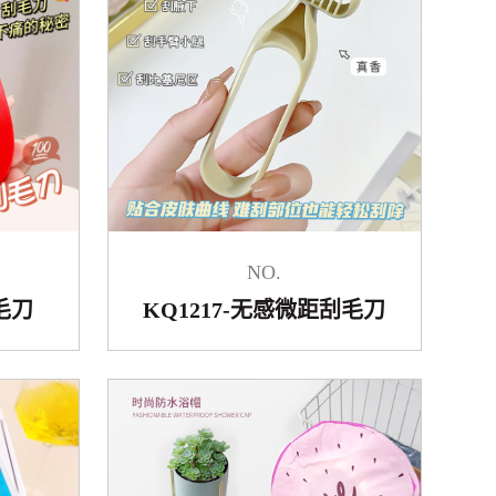
NO.
毛刀
KQ1217-无感微距刮毛刀