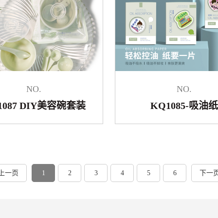
NO.
NO.
1087 DIY美容碗套装
KQ1085-吸油纸
上一页
1
2
3
4
5
6
下一