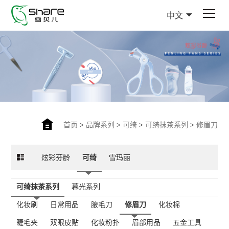
中文
首页
>
品牌系列
>
可绮
>
可绮抹茶系列
>
修眉刀
炫彩芬龄
可绮
雪玛丽
可绮抹茶系列
暮光系列
化妆刷
日常用品
腋毛刀
修眉刀
化妆棉
睫毛夹
双眼皮贴
化妆粉扑
眉部用品
五金工具