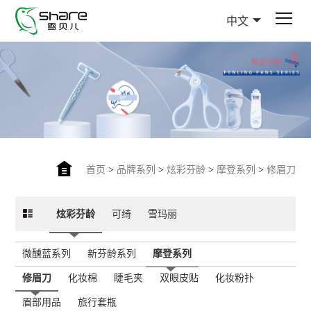
中文
首页
>
品牌系列
>
炫彩芬龄
>
摩登系列
>
修眉刀
炫彩芬龄
可绮
雪玛丽
微醺蓝系列
新芬龄系列
摩登系列
修眉刀
化妆棉
睫毛夹
双眼皮贴
化妆粉扑
眉部用品
旅行套瓶