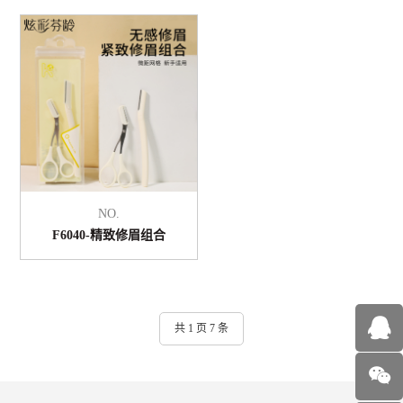
NO.
F6040-精致修眉组合
共 1 页 7 条