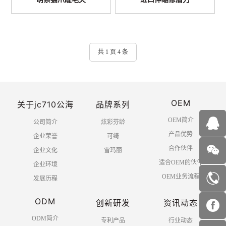
共 1 页 4 条
OEM
关于jc710公海
品牌系列
OEM简介
公司简介
炫彩芬龄
产品优势
企业荣誉
可绮
合作伙伴
企业文化
雪玛丽
适合OEM的伙伴
企业环境
OEM业务流程
发展历程
ODM
创新研发
资讯动态
ODM简介
专利产品
行业动态