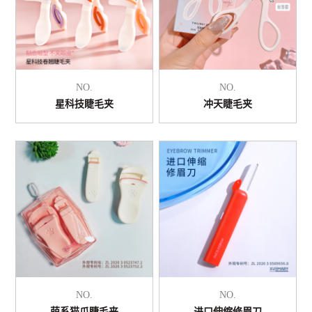
NO.
NO.
星科技睫毛夹
冲天睫毛夹
NO.
NO.
萌系猫爪睫毛夹
进口伸缩修眉刀