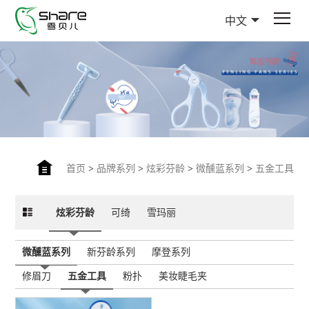
中文
首页
>
品牌系列
>
炫彩芬龄
>
微醺蓝系列
>
五金工具
炫彩芬龄
可绮
雪玛丽
微醺蓝系列
新芬龄系列
摩登系列
修眉刀
五金工具
粉扑
美妆睫毛夹