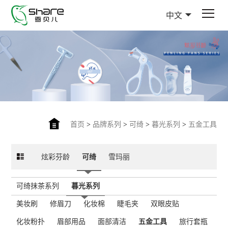
中文
首页
>
品牌系列
>
可绮
>
暮光系列
>
五金工具
炫彩芬龄
可绮
雪玛丽
可绮抹茶系列
暮光系列
美妆刷
修眉刀
化妆棉
睫毛夹
双眼皮贴
化妆粉扑
眉部用品
面部清洁
五金工具
旅行套瓶